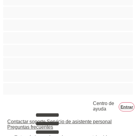
Rubia
Sexo grupal
Tetas grandes
Tetas normales
Tetas pequeñas
Tetonas
Universitarias
Centro de
Entrar
ayuda
Contactar soporte
Servicio de asistente personal
Preguntas frecuentes