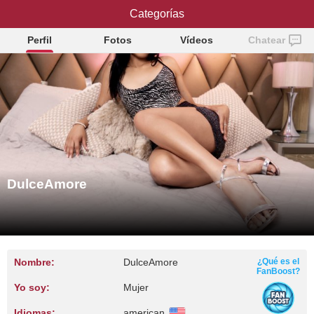
DulceAmore
Categorías
Perfil
Fotos
Vídeos
Chatear
DulceAmore
Nombre:
DulceAmore
¿Qué es el
FanBoost?
Yo soy:
Mujer
Idiomas:
american